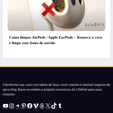
Dicas de vida de mestres que realment
ds – Remova a cera
Assuma o controlo da sua casa com est
Transforme sua casa com ideias de faça-você-mesmo e tutoriais seguros de
upcycling. Baixe os moldes e projetos exclusivos do LifeKaki para suas
criações.
YouTube
Instagram
Telegram
Pinterest
Facebook
Vimeo
Threads
X
TikTok
Tumblr