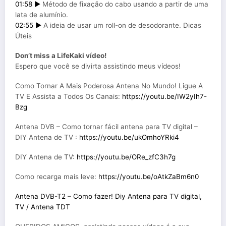
01:58 ►
Método de fixação do cabo usando a partir de uma
lata de alumínio.
02:55 ►
A ideia de usar um roll-on de desodorante. Dicas
Úteis
Don’t miss a LifeKaki vídeo!
Espero que você se divirta assistindo meus vídeos!
Como Tornar A Mais Poderosa Antena No Mundo! Ligue A
TV E Assista a Todos Os Canais:
https://youtu.be/IW2yIh7-
Bzg
Antena DVB – Como tornar fácil antena para TV digital –
DIY Antena de TV :
https://youtu.be/ukOmhoYRki4
DIY Antena de TV:
https://youtu.be/ORe_zfC3h7g
Como recarga mais leve:
https://youtu.be/oAtkZaBm6n0
Antena DVB-T2 – Como fazer! Diy Antena para TV digital,
TV / Antena TDT