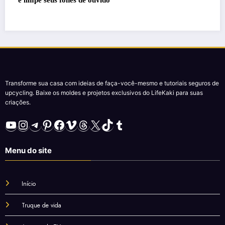
Transforme sua casa com ideias de faça-você-mesmo e tutoriais seguros de
upcycling. Baixe os moldes e projetos exclusivos do LifeKaki para suas
criações.
YouTube
Instagram
Telegram
Pinterest
Facebook
Vimeo
Threads
X
TikTok
Tumblr
Menu do site
Início
Truque de vida
Antenas de TV