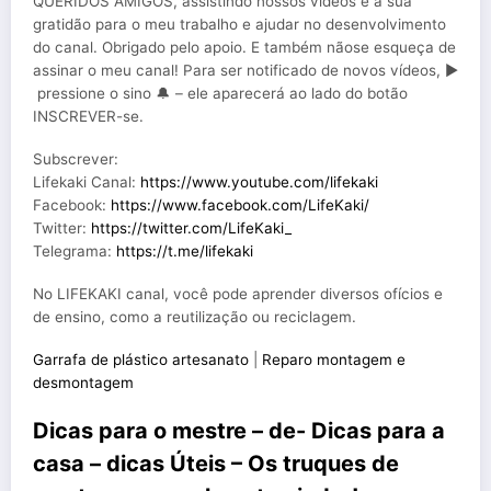
QUERIDOS AMIGOS, assistindo nossos vídeos é a sua
gratidão para o meu trabalho e ajudar no desenvolvimento
do canal. Obrigado pelo apoio. E também nãose esqueça de
assinar o meu canal! Para ser notificado de novos vídeos, ▶
️ pressione o sino 🔔 – ele aparecerá ao lado do botão
INSCREVER-se.
Subscrever:
Lifekaki Canal:
https://www.youtube.com/lifekaki
Facebook:
https://www.facebook.com/LifeKaki/
Twitter:
https://twitter.com/LifeKaki_
Telegrama:
https://t.me/lifekaki
No LIFEKAKI canal, você pode aprender diversos ofícios e
de ensino, como a reutilização ou reciclagem.
Garrafa de plástico artesanato
|
Reparo montagem e
desmontagem
Dicas para o mestre – de- Dicas para a
casa – dicas Úteis – Os truques de