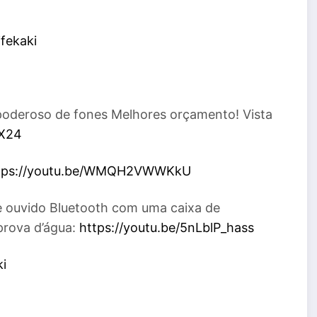
fekaki
poderoso de fones Melhores orçamento! Vista
UX24
tps://youtu.be/WMQH2VWWKkU
e ouvido Bluetooth com uma caixa de
prova d’água:
https://youtu.be/5nLblP_hass
ki