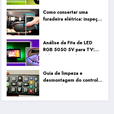
lâmpada fluorescente
compacta antiga
Como consertar uma
furadeira elétrica: inspeção
interna sistemática e
reparo da fiação
Análise da Fita de LED
RGB 5050 5V para TV:
Unboxing, Configuração e
Testes Reais
Guia de limpeza e
desmontagem do controlo
remoto da Samsung Smart
TV