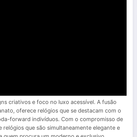
s criativos e foco no luxo acessível. A fusão
anato, oferece relógios que se destacam com o
moda-forward indivíduos. Com o compromisso de
ce relógios que são simultaneamente elegante e
ra quem procura um moderno e exclusivo