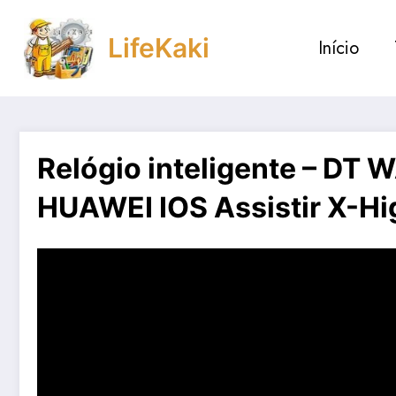
Saltar
para
LifeKaki
Início
o
conteúdo
Relógio inteligente – DT 
HUAWEI IOS Assistir X-Hi