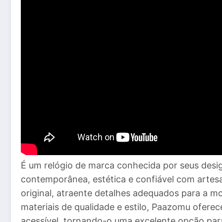
É um relógio de marca conhecida por seus design
contemporânea, estética e confiável com artes
original, atraente detalhes adequados para a 
materiais de qualidade e estilo, Paazomu ofere
acessível, tornando-o uma excelente opção pa