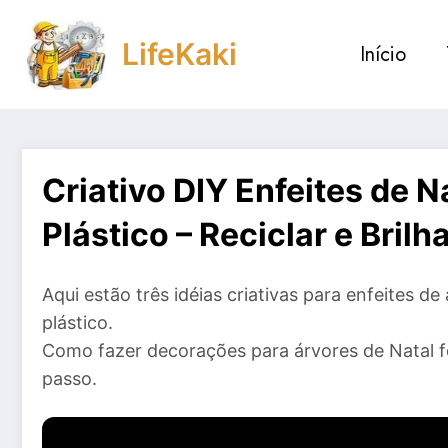
Saltar
para
LifeKaki
Início
o
conteúdo
Criativo DIY Enfeites de Na
Plástico – Reciclar e Brilha
Aqui estão três idéias criativas para enfeites de
plástico.
Como fazer decorações para árvores de Natal fei
passo.