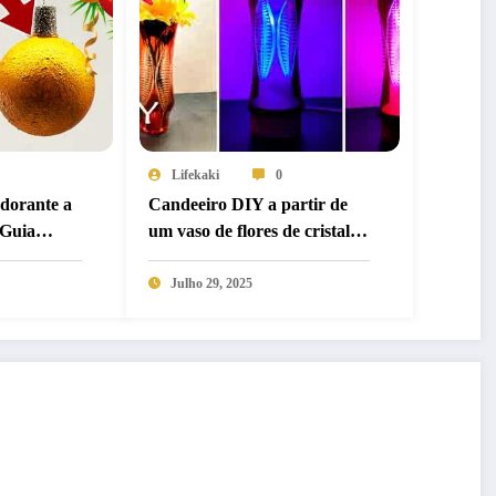
Lifekaki
0
dorante a
Candeeiro DIY a partir de
 Guia
um vaso de flores de cristal –
Ideia de decoração festiva
l-On DIY
Julho 29, 2025