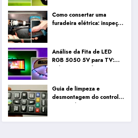
lâmpada fluorescente
compacta antiga
Como consertar uma
furadeira elétrica: inspeção
interna sistemática e
reparo da fiação
Análise da Fita de LED
RGB 5050 5V para TV:
Unboxing, Configuração e
Testes Reais
Guia de limpeza e
desmontagem do controlo
remoto da Samsung Smart
TV