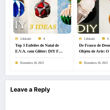
Lifekaki
0
Lifekaki
0
Top 3 Enfeites de Natal de
De Frasco de Deso
E.V.A. com Glitter: DIY Fácil
Objeto de Arte: O
que Fica Super Chique!
Completo para o
Ornanamento Rol
Dezembro 28, 2025
Dezembro 10, 2025
Leave a Reply