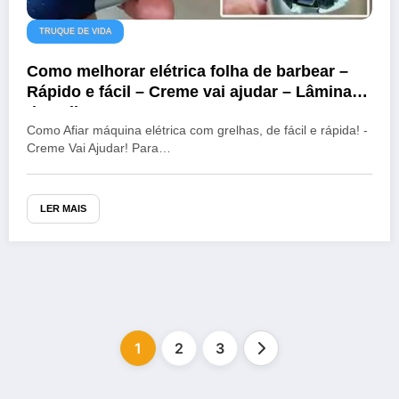
TRUQUE DE VIDA
Como melhorar elétrica folha de barbear –
Rápido e fácil – Creme vai ajudar – Lâmina
de polimento
Como Afiar máquina elétrica com grelhas, de fácil e rápida! -
Creme Vai Ajudar! Para…
LER MAIS
Paginação
dos
1
2
3
conteúdos