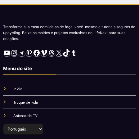
Transforme sua casa com ideias de faça-você-mesmo e tutoriais seguros de
upcycling. Baixe os moldes e projetos exclusivos do LifeKaki para suas
criações.
YouTube
Instagram
Telegram
Pinterest
Facebook
Vimeo
Threads
X
TikTok
Tumblr
Menu do site
Início
Truque de vida
Antenas de TV
Escolha
um
idioma