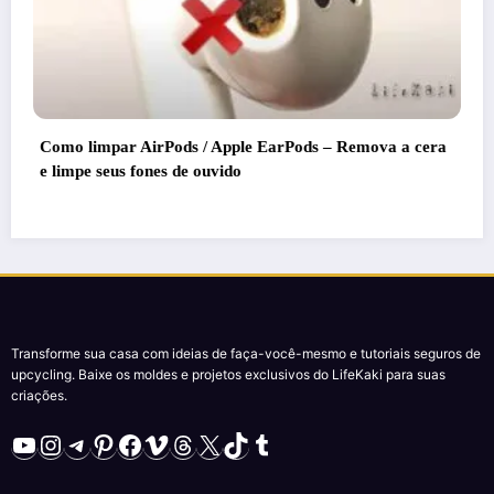
Dicas de vida de mestres que realmente funciona!
a a cera
Assuma o controlo da sua casa com estas 5 dicas 
Transforme sua casa com ideias de faça-você-mesmo e tutoriais seguros de
upcycling. Baixe os moldes e projetos exclusivos do LifeKaki para suas
criações.
YouTube
Instagram
Telegram
Pinterest
Facebook
Vimeo
Threads
X
TikTok
Tumblr
Menu do site