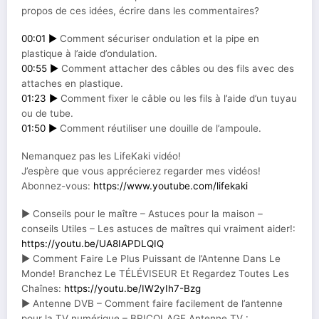
propos de ces idées, écrire dans les commentaires?
00:01 ►
Comment sécuriser ondulation et la pipe en
plastique à l’aide d’ondulation.
00:55 ►
Comment attacher des câbles ou des fils avec des
attaches en plastique.
01:23 ►
Comment fixer le câble ou les fils à l’aide d’un tuyau
ou de tube.
01:50 ►
Comment réutiliser une douille de l’ampoule.
Nemanquez pas les LifeKaki vidéo!
J’espère que vous apprécierez regarder mes vidéos!
Abonnez-vous:
https://www.youtube.com/lifekaki
► Conseils pour le maître – Astuces pour la maison –
conseils Utiles – Les astuces de maîtres qui vraiment aider!:
https://youtu.be/UA8IAPDLQIQ
► Comment Faire Le Plus Puissant de l’Antenne Dans Le
Monde! Branchez Le TÉLÉVISEUR Et Regardez Toutes Les
Chaînes:
https://youtu.be/IW2yIh7-Bzg
► Antenne DVB – Comment faire facilement de l’antenne
pour la TV numérique – BRICOLAGE Antenne TV :