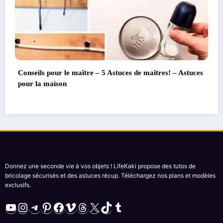
de maîtres! – Astuces
Comment fabriquer de puissantes An
BRICOLAGE ANTENNE TV
Donnez une seconde vie à vos objets ! LifeKaki propose des tutos de
bricolage sécurisés et des astuces récup. Téléchargez nos plans et modèles
exclusifs.
YouTube
Instagram
Telegram
Pinterest
Facebook
Vimeo
Threads
X
TikTok
Tumblr