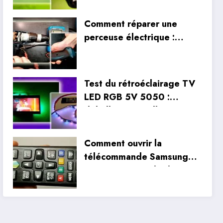
partir d’une vieille ampoule
fluocompacte
Comment réparer une
perceuse électrique :
inspection interne et
réparation du câblage
Test du rétroéclairage TV
LED RGB 5V 5050 :
déballage, installation et
tests réels
Comment ouvrir la
télécommande Samsung
Smart TV ? Guide de
nettoyage et de
démontage