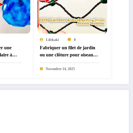
Lifekaki
0
r une
Fabriquer un filet de jardin
aire à
ou une clôture pour oiseaux à
s plastiques
partir de bouteilles en
plastique – une idée
Novembre 14, 2025
écologique et durable