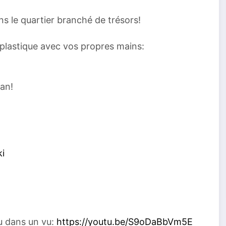
ns le quartier branché de trésors!
 plastique avec vos propres mains:
éan!
ki
u dans un vu:
https://youtu.be/S9oDaBbVm5E