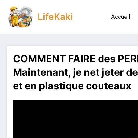
Aller
au
LifeKaki
Accueil
contenu
COMMENT FAIRE des PERL
Maintenant, je net jeter d
et en plastique couteaux