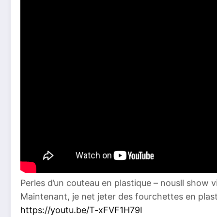
Perles d’un couteau en plastique – nousll show 
Maintenant, je net jeter des fourchettes en plast
https://youtu.be/T-xFVF1H79I