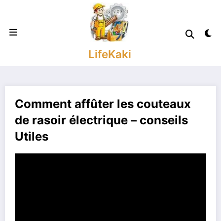
Aller
au
contenu
LifeKaki
Comment affûter les couteaux
de rasoir électrique – conseils
Utiles