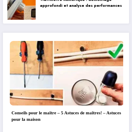
approfondi et analyse des performances
pour le maître – 5 Astuces de maîtres! – Astuces
Comment fa
maison
BRICOLA