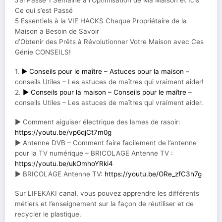
J’ai Passé 1 Semaine à l’Optimisation de Ma Maison et Icis
Ce qui s’est Passé
5 Essentiels à la VIE HACKS Chaque Propriétaire de la
Maison a Besoin de Savoir
d’Obtenir des Prêts à Révolutionner Votre Maison avec Ces
Génie CONSEILS!
1.
► Conseils pour le maître – Astuces pour la maison
–
conseils Utiles – Les astuces de maîtres qui vraiment aider!
2.
► Conseils pour la maison – Conseils pour le maître
–
conseils Utiles – Les astuces de maîtres qui vraiment aider.
► Comment aiguiser électrique des lames de rasoir:
https://youtu.be/vp6qjCt7m0g
► Antenne DVB – Comment faire facilement de l’antenne
pour la TV numérique – BRICOLAGE Antenne TV :
https://youtu.be/ukOmhoYRki4
► BRICOLAGE Antenne TV:
https://youtu.be/ORe_zfC3h7g
Sur LIFEKAKI canal, vous pouvez apprendre les différents
métiers et l’enseignement sur la façon de réutiliser et de
recycler le plastique.