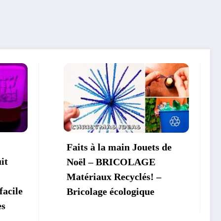
in Jouets de
Trucs astuces et vie
COLAGE
pratique des maîtres qui
cyclés! –
fonctionnent vraiment! –
ologique
Astuces pour la maison