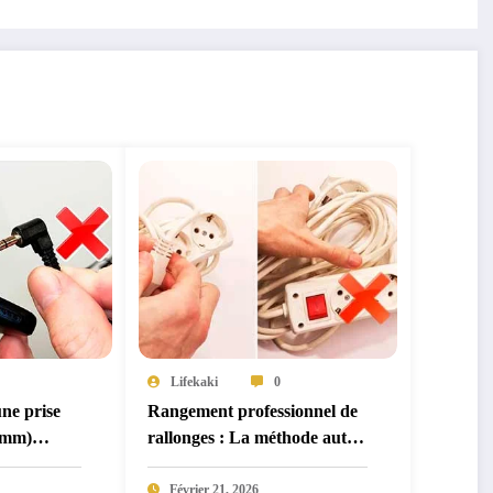
Lifekaki
0
ne prise
Rangement professionnel de
5 mm)
rallonges : La méthode auto-
 port audio
bloquante (sans
nique sûre
enchevêtrement)
Février 21, 2026