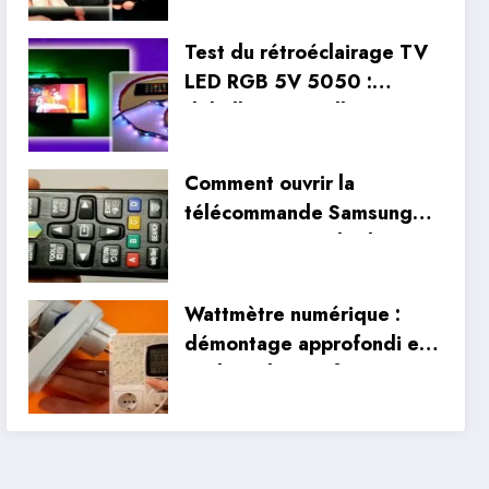
réparation du câblage
Test du rétroéclairage TV
LED RGB 5V 5050 :
déballage, installation et
tests réels
Comment ouvrir la
télécommande Samsung
Smart TV ? Guide de
nettoyage et de
démontage
Wattmètre numérique :
démontage approfondi et
analyse des performances