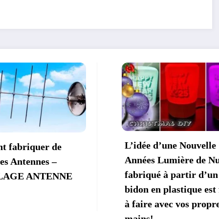
L’idée d’une Nouvelle
Faits à la ma
Années Lumière de Nuit
Noël – BRI
fabriqué à partir d’un
Matériaux Re
bidon en plastique est facile
Bricolage éc
à faire avec vos propres
mains!