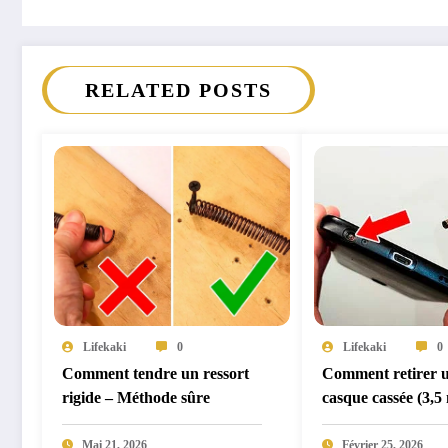
RELATED POSTS
Lifekaki
0
Lifekaki
0
Comment tendre un ressort
Comment retirer u
rigide – Méthode sûre
casque cassée (3,
coincée dans votre
: La méthode méca
Mai 21, 2026
Février 25, 2026