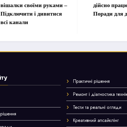
 своїми руками –
дійсно працюють! –
ити і дивитися
Поради для дому
али
йту
Практичні рішення
Ремонт і діагностика техні
Тести та реальні огляди
 рішення
Креативний апсайклінг
поради