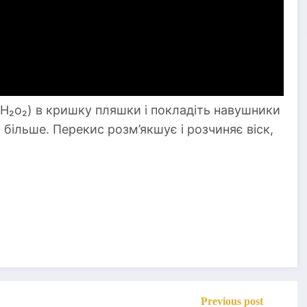
(H₂o₂) в кришку пляшки і покладіть навушники
 більше. Перекис розм’якшує і розчиняє віск,
Previous post