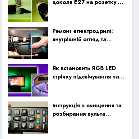
цоколя E27 на розетку зі
старої КЛЛ лампи
Ремонт електродрилі:
внутрішній огляд та
ремонт проводки
Як встановити RGB LED
стрічку підсвічування за
телевізором
Інструкція з очищення та
розбирання пульта
дистанційного керування
Samsung Smart TV