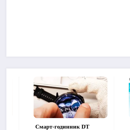
Смарт-годинник DT
Як зроб