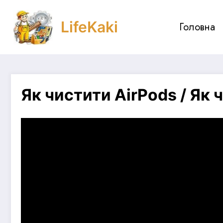
Skip
to
LifeKaki
Головна
content
Як чистити AirPods / Як 