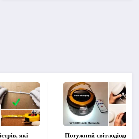
кі
Потужний світлодіодний