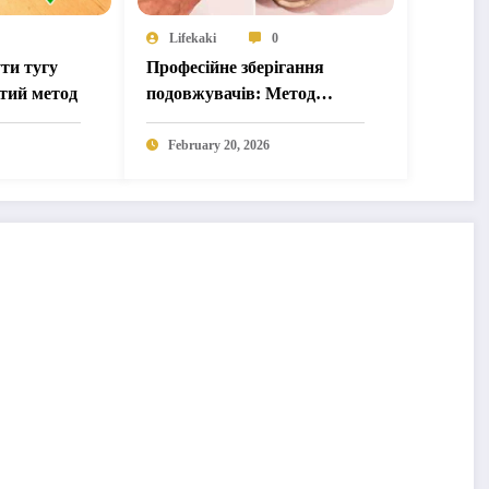
Lifekaki
0
ти тугу
Професійне зберігання
тий метод
подовжувачів: Метод
самофіксації (Без
заплутування)
February 20, 2026