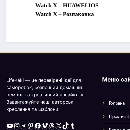
Watch X – HUAWEI IOS
вішалки
Watch X – Розпаковка
Підключ
всі кан
Меню са
LifeKaki — це перевірені ідеї для
саморобок, безпечний домашній
ремонт та креативний апсайклінг.
Завантажуйте наші авторські
Головна
креслення та шаблони.
Практичні
YouTube
Instagram
Telegram
Pinterest
Facebook
Vimeo
Threads
X
TikTok
Tumblr
Корисні 