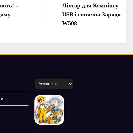
Ліхтар для Кемпінгу –
USB і сонячна Зарядка –
W508
Choose
a
language
ки