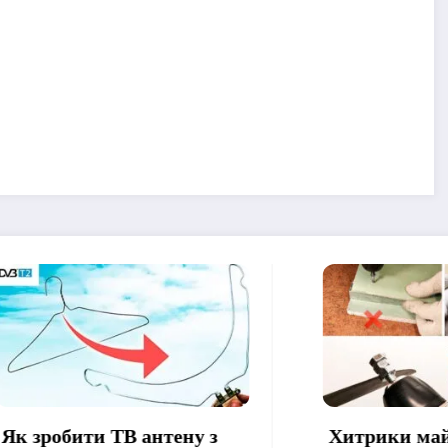
ити ТВ антену з
Хитрики майстрів, я