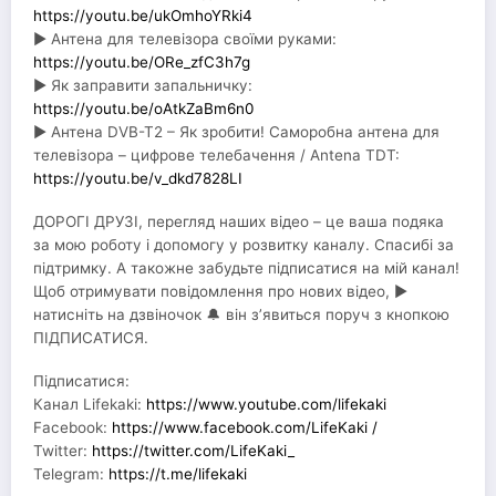
https://youtu.be/ukOmhoYRki4
► Антена для телевізора своїми руками:
https://youtu.be/ORe_zfC3h7g
► Як заправити запальничку:
https://youtu.be/oAtkZaBm6n0
► Антена DVB-T2 – Як зробити! Саморобна антена для
телевізора – цифрове телебачення / Antena TDT:
https://youtu.be/v_dkd7828LI
ДОРОГІ ДРУЗІ, перегляд наших відео – це ваша подяка
за мою роботу і допомогу у розвитку каналу. Спасибі за
підтримку. А такожне забудьте підписатися на мій канал!
Щоб отримувати повідомлення про нових відео, ▶
натисніть на дзвіночок 🔔 він з’явиться поруч з кнопкою
ПІДПИСАТИСЯ.
Підписатися:
Канал Lifekaki:
https://www.youtube.com/lifekaki
Facebook:
https://www.facebook.com/LifeKaki /
Twitter:
https://twitter.com/LifeKaki_
Telegram:
https://t.me/lifekaki