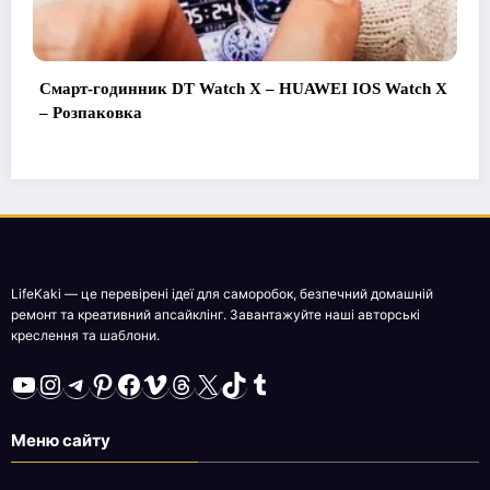
 – HUAWEI IOS Watch X
Як зробити ТВ антену з вішал
Підключити і дивитися всі ка
LifeKaki — це перевірені ідеї для саморобок, безпечний домашній
ремонт та креативний апсайклінг. Завантажуйте наші авторські
креслення та шаблони.
YouTube
Instagram
Telegram
Pinterest
Facebook
Vimeo
Threads
X
TikTok
Tumblr
Меню сайту