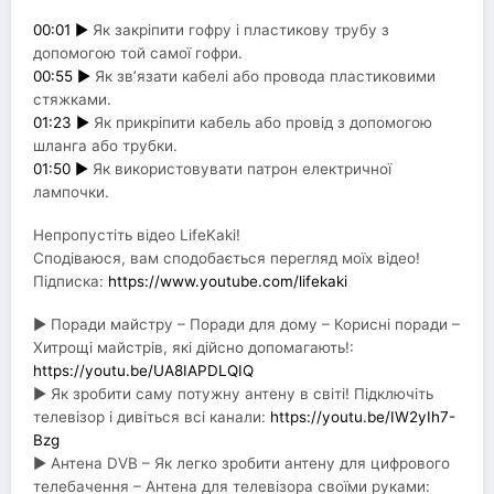
00:01 ►
Як закріпити гофру і пластикову трубу з
допомогою той самої гофри.
00:55 ►
Як зв’язати кабелі або провода пластиковими
стяжками.
01:23 ►
Як прикріпити кабель або провід з допомогою
шланга або трубки.
01:50 ►
Як використовувати патрон електричної
лампочки.
Непропустіть відео LifeKaki!
Сподіваюся, вам сподобається перегляд моїх відео!
Підписка:
https://www.youtube.com/lifekaki
► Поради майстру – Поради для дому – Корисні поради –
Хитрощі майстрів, які дійсно допомагають!:
https://youtu.be/UA8IAPDLQIQ
► Як зробити саму потужну антену в світі! Підключіть
телевізор і дивіться всі канали:
https://youtu.be/IW2yIh7-
Bzg
► Антена DVB – Як легко зробити антену для цифрового
телебачення – Антена для телевізора своїми руками: