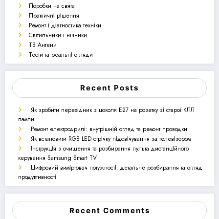
Поробки на свята
Практичні рішення
Ремонт і діагностика техніки
Світильники і нічники
ТВ Антени
Тести та реальні огляди
Recent Posts
Як зробити перехідник з цоколя E27 на розетку зі старої КЛЛ
лампи
Ремонт електродрилі: внутрішній огляд та ремонт проводки
Як встановити RGB LED стрічку підсвічування за телевізором
Інструкція з очищення та розбирання пульта дистанційного
керування Samsung Smart TV
Цифровий вимірювач потужності: детальне розбирання та огляд
продуктивності
Recent Comments