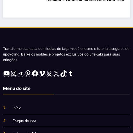
Transforme sua casa com ideias de faça-você-mesmo e tutoriais seguros de
upcycling. Baixe os moldes e projetos exclusivos do LifeKaki para suas
criações.
YouTube
Instagram
Telegram
Pinterest
Facebook
Vimeo
Threads
X
TikTok
Tumblr
Menu do site
Início
Truque de vida