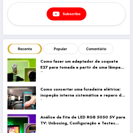
Subscribe
Recente
Popular
Comentário
Como fazer um adaptador de soquete
E27 para tomada a partir de uma lâmpada
fluorescente compacta antiga
Como consertar uma furadeira elétrica:
inspeção interna sistemática e reparo da
fiação
Análise da Fita de LED RGB 5050 5V para
TV: Unboxing, Configuração e Testes
Reais