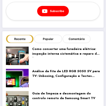
Subscribe
Recente
Popular
Comentário
Como consertar uma furadeira elétrica:
inspeção interna sistemática e reparo da
fiação
Análise da Fita de LED RGB 5050 5V para
TV: Unboxing, Configuração e Testes
Reais
Guia de limpeza e desmontagem do
controlo remoto da Samsung Smart TV