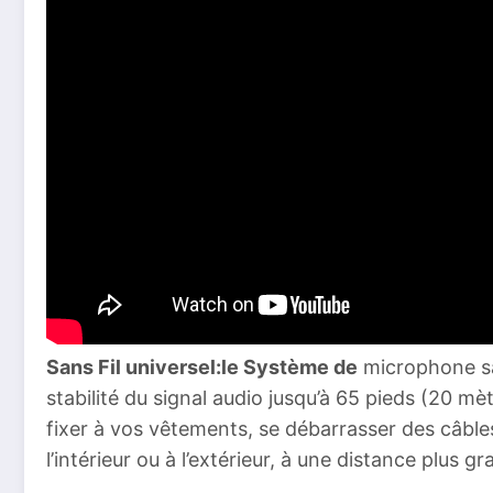
Sans Fil universel:le Système de
microphone san
stabilité du signal audio jusqu’à 65 pieds (20 mè
fixer à vos vêtements, se débarrasser des câble
l’intérieur ou à l’extérieur, à une distance plus g