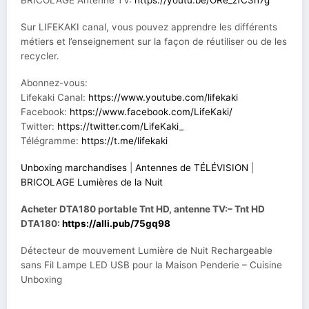
BRICOLAGE Antenne TV:
https://youtu.be/ORe_zfC3h7g
Sur LIFEKAKI canal, vous pouvez apprendre les différents
métiers et l’enseignement sur la façon de réutiliser ou de les
recycler.
Abonnez-vous:
Lifekaki Canal:
https://www.youtube.com/lifekaki
Facebook:
https://www.facebook.com/LifeKaki/
Twitter:
https://twitter.com/LifeKaki_
Télégramme:
https://t.me/lifekaki
Unboxing marchandises
|
Antennes de TÉLÉVISION
|
BRICOLAGE Lumières de la Nuit
Acheter DTA180 portable Tnt HD, antenne TV:
– Tnt HD
DTA180:
https://alli.pub/75gq98
Détecteur de mouvement Lumière de Nuit Rechargeable
sans Fil Lampe LED USB pour la Maison Penderie – Cuisine
Unboxing