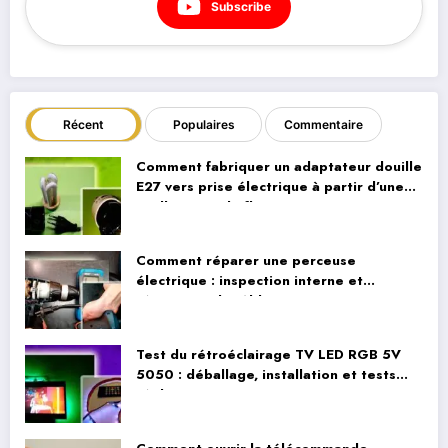
Subscribe
Récent
Populaires
Commentaire
Comment fabriquer un adaptateur douille
E27 vers prise électrique à partir d’une
vieille ampoule fluocompacte
Comment réparer une perceuse
électrique : inspection interne et
réparation du câblage
Test du rétroéclairage TV LED RGB 5V
5050 : déballage, installation et tests
réels