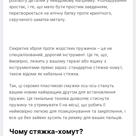
розльоту деталей у невідомому напрямку. Розчарування
зростає, і те, що мало бути простим завданням,
перетворюється на епічну битву проти крихітного,
скрученого шматка металу.
Секретна зброя проти жорстких пружинок – це не
спеціалізований, дорогий інструмент. Це те, що,
ймовірно, лежить у вашому гаражі або ящику з
інструментами прямо зараз: стандартна стяжка-хомут,
також відома як кабельна стяжка.
Так, ці скромні пластикові смужки ось-ось стануть
вашим новим найкращим другом для встановлення
пружин. Ця геніальна техніка дозволяє стиснути
пружину та утримувати її на місці, що робить її
неймовірно легкою для позиціонування та закріплення, і
все це без зайвих зусиль та ризику для ваших пальців.
Чому стяжка-хомут?