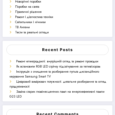
Новорічні поробки
Поробки на свята
Практичні рішення
Ремонт і діагностика техніки
Світильники і нічники
ТВ Антени
Тести та реальні огляди
Recent Posts
Ремонт електродрилі: внутрішній огляд та ремонт проводки
Як встановити RGB LED стрічку підсвічування за телевізором
Інструкція з очищення та розбирання пульта дистанційного
керування Samsung Smart TV
Цифровий вимірювач потужності: детальне розбирання та огляд
продуктивності
Заміна старих люмінесцентних ламп на енергоефективні лампи
G23 LED
Recent Comments