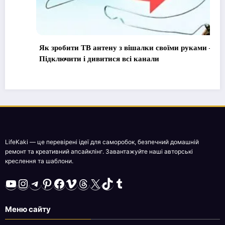
Як зробити ТВ антену з вішалки своїми руками –
Підключити і дивитися всі канали
LifeKaki — це перевірені ідеї для саморобок, безпечний домашній
ремонт та креативний апсайклінг. Завантажуйте наші авторські
креслення та шаблони.
YouTube
Instagram
Telegram
Pinterest
Facebook
Vimeo
Threads
X
TikTok
Tumblr
Меню сайту