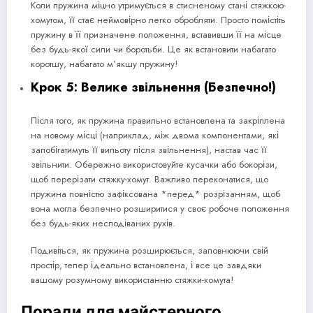
Коли пружина міцно утримується в стисненому стані стяжкою-
хомутом, її стає неймовірно легко обробляти. Просто помістіть
пружину в її призначене положення, вставивши її на місце
без будь-якої сили чи боротьби. Це як встановити набагато
коротшу, набагато м’якшу пружину!
Крок 5: Велике звільнення (Безпечно!)
Після того, як пружина правильно встановлена та закріплена
на новому місці (наприклад, між двома компонентами, які
запобігатимуть її вильоту після звільнення), настав час її
звільнити. Обережно використовуйте кусачки або бокорізи,
щоб перерізати стяжку-хомут. Важливо переконатися, що
пружина повністю зафіксована *перед* розрізанням, щоб
вона могла безпечно розширитися у своє робоче положення
без будь-яких несподіваних рухів.
Подивіться, як пружина розширюється, заповнюючи свій
простір, тепер ідеально встановлена, і все це завдяки
вашому розумному використанню стяжки-хомута!
Поради для майстерного