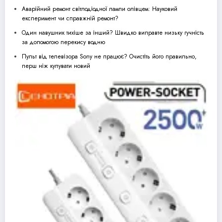
Аварійний ремонт світлодіодної лампи олівцем: Науковий
експеримент чи справжній ремонт?
Один навушник тихіше за інший? Швидко виправте низьку гучність
за допомогою перекису водню
Пульт від телевізора Sony не працює? Очистіть його правильно,
перш ніж купувати новий