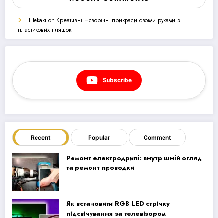
Lifekaki
on
Креативні Новорічні прикраси своїми руками з
пластикових пляшок
Subscribe
Recent
Popular
Comment
Ремонт електродрилі: внутрішній огляд
та ремонт проводки
Як встановити RGB LED стрічку
підсвічування за телевізором