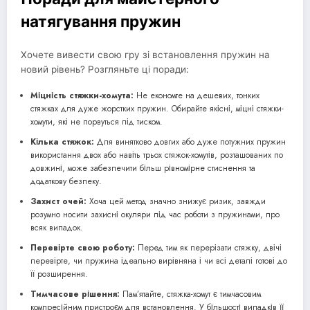
натягування пружин
Хочете вивести свою гру зі встановлення пружин на
новий рівень? Розгляньте ці поради:
Міцність стяжки-хомута:
Не економте на дешевих, тонких
стяжках для дуже жорстких пружин. Обирайте якісні, міцні стяжки-
хомути, які не порвуться під тиском.
Кілька стяжок:
Для винятково довгих або дуже потужних пружин
використання двох або навіть трьох стяжок-хомутів, розташованих по
довжині, може забезпечити більш рівномірне стиснення та
додаткову безпеку.
Захист очей:
Хоча цей метод значно знижує ризик, завжди
розумно носити захисні окуляри під час роботи з пружинами, про
всяк випадок.
Перевірте свою роботу:
Перед тим як перерізати стяжку, двічі
перевірте, чи пружина ідеально вирівняна і чи всі деталі готові до
її розширення.
Тимчасове рішення:
Пам’ятайте, стяжка-хомут є тимчасовим
компресійним пристроєм для встановлення. У більшості випадків її