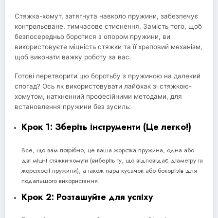
Стяжка-хомут, затягнута навколо пружини, забезпечує
контрольоване, тимчасове стиснення. Замість того, щоб
безпосередньо боротися з опором пружини, ви
використовуєте міцність стяжки та її храповий механізм,
щоб виконати важку роботу за вас.
Готові перетворити цю боротьбу з пружиною на далекий
спогад? Ось як використовувати лайфхак зі стяжкою-
хомутом, натхненний професійними методами, для
встановлення пружини без зусиль:
Крок 1: Зберіть інструменти (Це легко!)
Все, що вам потрібно, це ваша жорстка пружина, одна або
дві міцні стяжки-хомути (виберіть ту, що відповідає діаметру та
жорсткості пружини), а також пара кусачок або бокорізів для
подальшого використання.
Крок 2: Розташуйте для успіху