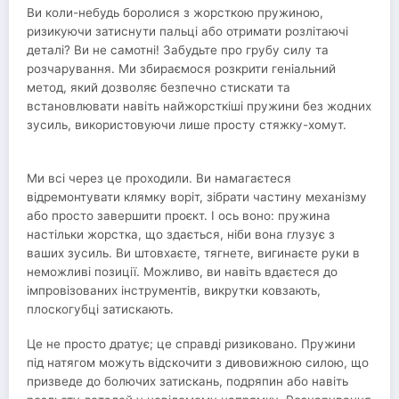
Ви коли-небудь боролися з жорсткою пружиною,
ризикуючи затиснути пальці або отримати розлітаючі
деталі? Ви не самотні! Забудьте про грубу силу та
розчарування. Ми збираємося розкрити геніальний
метод, який дозволяє безпечно стискати та
встановлювати навіть найжорсткіші пружини без жодних
зусиль, використовуючи лише просту стяжку-хомут.
Ми всі через це проходили. Ви намагаєтеся
відремонтувати клямку воріт, зібрати частину механізму
або просто завершити проєкт. І ось воно: пружина
настільки жорстка, що здається, ніби вона глузує з
ваших зусиль. Ви штовхаєте, тягнете, вигинаєте руки в
неможливі позиції. Можливо, ви навіть вдаєтеся до
імпровізованих інструментів, викрутки ковзають,
плоскогубці затискають.
Це не просто дратує; це справді ризиковано. Пружини
під натягом можуть відскочити з дивовижною силою, що
призведе до болючих затискань, подряпин або навіть