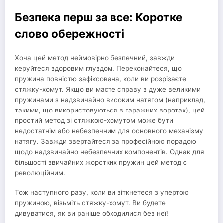
Безпека перш за все: Коротке
слово обережності
Хоча цей метод неймовірно безпечний, завжди
керуйтеся здоровим глуздом. Переконайтеся, що
пружина повністю зафіксована, коли ви розрізаєте
стяжку-хомут. Якщо ви маєте справу з дуже великими
пружинами з надзвичайно високим натягом (наприклад,
такими, що використовуються в гаражних воротах), цей
простий метод зі стяжкою-хомутом може бути
недостатнім або небезпечним для основного механізму
натягу. Завжди звертайтеся за професійною порадою
щодо надзвичайно небезпечних компонентів. Однак для
більшості звичайних жорстких пружин цей метод є
революційним.
Тож наступного разу, коли ви зіткнетеся з упертою
пружиною, візьміть стяжку-хомут. Ви будете
дивуватися, як ви раніше обходилися без неї!