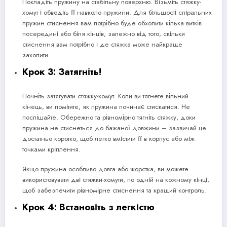
Покладіть пружину на стабільну поверхню. Візьміть стяжку-
хомут і обведіть її навколо пружини. Для більшості спіральних
пружин стиснення вам потрібно буде обхопити кілька витків
посередині або біля кінців, залежно від того, скільки
стиснення вам потрібно і де стяжка може найкраще
захопити.
Крок 3: Затягніть!
Почніть затягувати стяжку-хомут. Коли ви тягнете вільний
кінець, ви помітите, як пружина починає стискатися. Не
поспішайте. Обережно та рівномірно тягніть стяжку, доки
пружина не стиснеться до бажаної довжини – зазвичай це
достатньо коротко, щоб легко вмістити її в корпус або між
точками кріплення.
Якщо пружина особливо довга або жорстка, ви можете
використовувати дві стяжки-хомути, по одній на кожному кінці,
щоб забезпечити рівномірне стиснення та кращий контроль.
Крок 4: Встановіть з легкістю