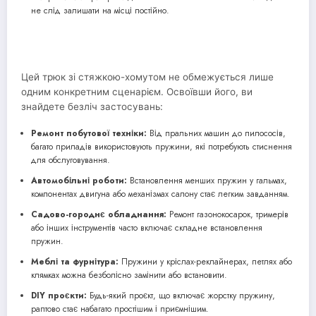
не слід залишати на місці постійно.
Цей трюк зі стяжкою-хомутом не обмежується лише
одним конкретним сценарієм. Освоївши його, ви
знайдете безліч застосувань:
Ремонт побутової техніки:
Від пральних машин до пилососів,
багато приладів використовують пружини, які потребують стиснення
для обслуговування.
Автомобільні роботи:
Встановлення менших пружин у гальмах,
компонентах двигуна або механізмах салону стає легким завданням.
Садово-городнє обладнання:
Ремонт газонокосарок, тримерів
або інших інструментів часто включає складне встановлення
пружин.
Меблі та фурнітура:
Пружини у кріслах-реклайнерах, петлях або
клямках можна безболісно замінити або встановити.
DIY проєкти:
Будь-який проєкт, що включає жорстку пружину,
раптово стає набагато простішим і приємнішим.