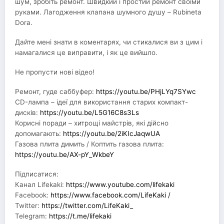
шум, зробіть ремонт. Швидкий і простий ремонт своїми
руками. Лагодження клапана шумного душу – Rubineta
Dora.
Дайте мені знати в коментарях, чи стикалися ви з цим і
намагалися це виправити, і як це вийшло.
Не пропусти нові відео!
Ремонт, гуде саббуфер:
https://youtu.be/PHjLYq7SYwc
CD-лампа – ідеї для використання старих компакт-
дисків:
https://youtu.be/L5G16C8s3Ls
Корисні поради – хитрощі майстрів, які дійсно
допомагають:
https://youtu.be/2iKIcJaqwUA
Газова плита димить / Коптить газова плита:
https://youtu.be/AX-pY_WkbeY
Підписатися:
Канал Lifekaki:
https://www.youtube.com/lifekaki
Facebook:
https://www.facebook.com/LifeKaki /
Twitter:
https://twitter.com/LifeKaki_
Telegram:
https://t.me/lifekaki