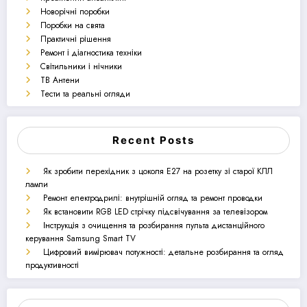
Новорічні поробки
Поробки на свята
Практичні рішення
Ремонт і діагностика техніки
Світильники і нічники
ТВ Антени
Тести та реальні огляди
Recent Posts
Як зробити перехідник з цоколя E27 на розетку зі старої КЛЛ
лампи
Ремонт електродрилі: внутрішній огляд та ремонт проводки
Як встановити RGB LED стрічку підсвічування за телевізором
Інструкція з очищення та розбирання пульта дистанційного
керування Samsung Smart TV
Цифровий вимірювач потужності: детальне розбирання та огляд
продуктивності