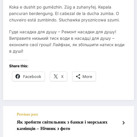
Koka e dushit po gumëzhin. Zúg a zuhanyfej. Kepala
pancuran berdengung. El cabezal de la ducha zumba. O
chuveiro está zumbindo. Słuchawka prysznicowa szumi.
Гуде насадка для душу – Ремонт насадки для душу!
Виправите низький тиск води в насадці для душу –
економте свої гроші! Лайфхак, як збільшити натиск води
в душі!
Share this:
Facebook
X
More
Previous post
Як зробити світильник з банки і морських
камінців – Нічник з фото