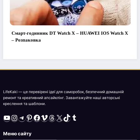
нник DT Watch X – HUAWEI IOS Watch X
Як зробити Т
ка
Підключити і
LifeKaki — це перевірені ідеї для саморобок, безпечний домашній
ремонт та креативний апсайклінг. Завантажуйте наші авторські
креслення та шаблони.
YouTube
Instagram
Telegram
Pinterest
Facebook
Vimeo
Threads
X
TikTok
Tumblr
Меню сайту