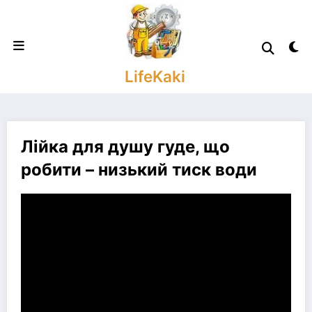
Skip
to
content
LifeKaki
Лійка для душу гуде, що
робити – низький тиск води