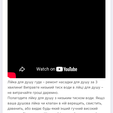
Лійка для душу гуде – ремонт насадки для душу за 3
хвилини! Виправте низький тиск води в лійці для душу –
не витрачайте гроші даремно.
Полагодите лійку для душу з низьким тиском води. Якщо
ваша душова лійка чи клапан в ній верещить, свистить,
дзвенить, або видає будь-який інший гучний високий