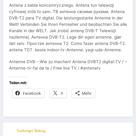
Antena z kabla koncentrycznego. Antena tun telewizji
cyfrowej zrób to sam. ТВ антенна своими руками. Antena
DVB-T2 para TV digital. Die leistungsstarke Antenne in der
Welt! Verbinden Sie Ihren Fernseher und beobachten Sie alle
Kanäle in der WELT. Jak zrobić antenę DVB-T Telewizji
naziemnej. Антенна DVB-T2. Lage din egen antenne. gjør
det selv. Простая антенна Т2. Como fazer antena DVB-T2.
antena TDT. beste indoor-tv-Antenne. yagi-uda-Antenne.
Antenne DVB – Wie zu machen! Antena DVBT2 digital-TV / –
Antenne-tv-fai da te / Free live TV / #antenatv
Teilen mit:
Facebook
X
Mehr
Vorheriger Beitrag