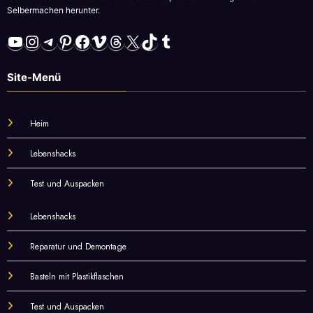
Selbermachen herunter.
YouTube
Instagram
Telegram
Pinterest
Facebook
Vimeo
Threads
X
TikTok
Tumblr
Site-Menü
Heim
Lebenshacks
Test und Auspacken
Lebenshacks
Reparatur und Demontage
Basteln mit Plastikflaschen
Test und Auspacken