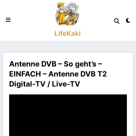
Zum
Inhalt
springen
LifeKaki
Antenne DVB – So geht’s –
EINFACH – Antenne DVB T2
Digital-TV / Live-TV