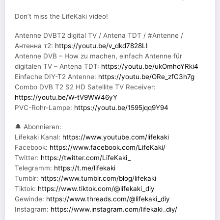
Don’t miss the LifeKaki video!
Antenne DVBT2 digital TV / Antena TDT / #Antenne /
Антенна т2:
https://youtu.be/v_dkd7828LI
Antenne DVB – How zu machen, einfach Antenne für
digitalen TV – Antena TDT:
https://youtu.be/ukOmhoYRki4
Einfache DIY-T2 Antenne:
https://youtu.be/ORe_zfC3h7g
Combo DVB T2 S2 HD Satellite TV Receiver:
https://youtu.be/W-tV9WW46yY
PVC-Rohr-Lampe:
https://youtu.be/1595jqq9Y94
🔔 Abonnieren:
Lifekaki Kanal:
https://www.youtube.com/lifekaki
Facebook:
https://www.facebook.com/LifeKaki/
Twitter:
https://twitter.com/LifeKaki_
Telegramm:
https://t.me/lifekaki
Tumblr:
https://www.tumblr.com/blog/lifekaki
Tiktok:
https://www.tiktok.com/@lifekaki_diy
Gewinde:
https://www.threads.com/@lifekaki_diy
Instagram:
https://www.instagram.com/lifekaki_diy/