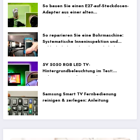
So bauen Sie einen E27-auf-Steckdosen-
Adapter aus einer alten
Energiesparlampe
So reparieren Sie eine Bohrmaschine:
Systematische Inneninspektion und
Fehlerbehebung bei der Verkabelung
5V 5050 RGB LED TV-
Hintergrundbeleuchtung im Test:
Unboxing, Einrichtung und Praxistests
Samsung Smart TV Fernbedienung
reinigen & zerlegen: Anleitung