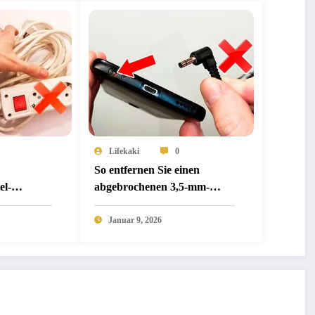
Lifekaki
0
So entfernen Sie einen
el-
abgebrochenen 3,5-mm-
ie
Klinkenstecker, der in Ihrem
ethode
Audioanschluss feststeckt:
Januar 9, 2026
)
Die sichere mechanische
Methode