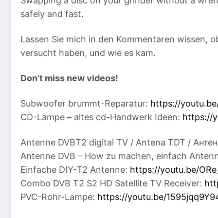
Swapping a disc on your grinder without a wrenc
safely and fast.
Lassen Sie mich in den Kommentaren wissen, o
versucht haben, und wie es kam.
Don’t miss new videos!
Subwoofer brummt-Reparatur:
https://youtu.b
CD-Lampe – altes cd-Handwerk Ideen:
https:/
Antenne DVBT2 digital TV / Antena TDT / Анте
Antenne DVB – How zu machen, einfach Antenne
Einfache DIY-T2 Antenne:
https://youtu.be/OR
Combo DVB T2 S2 HD Satellite TV Receiver:
ht
PVC-Rohr-Lampe:
https://youtu.be/1595jqq9Y9