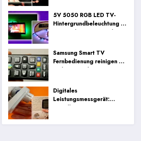
Inneninspektion und
Fehlerbehebung bei der
5V 5050 RGB LED TV-
Verkabelung
Hintergrundbeleuchtung im
Test: Unboxing, Einrichtung
und Praxistests
Samsung Smart TV
Fernbedienung reinigen &
zerlegen: Anleitung
Digitales
Leistungsmessgerät:
Detaillierte Demontage
und Leistungsüberprüfung