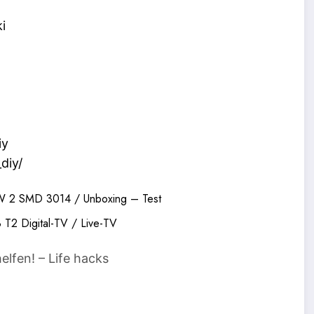
i
iy
diy/
 2 SMD 3014 / Unboxing – Test
2 Digital-TV / Live-TV
elfen! – Life hacks