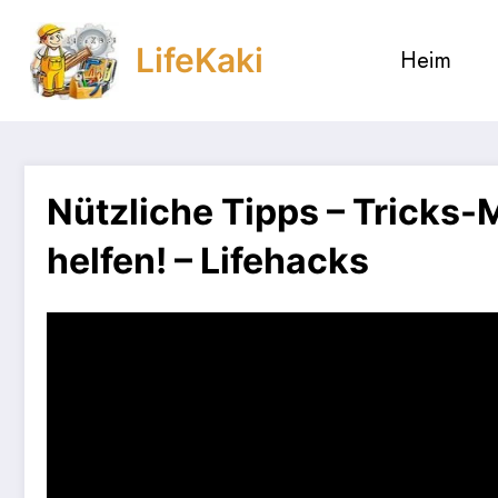
Zum
Inhalt
LifeKaki
Heim
springen
Nützliche Tipps – Tricks-
helfen! – Lifehacks