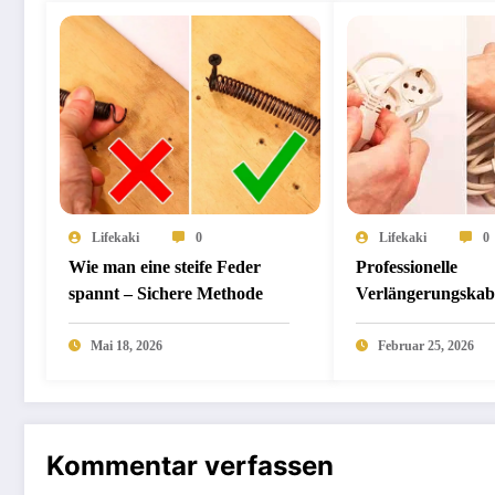
Lifekaki
0
Lifekaki
0
Wie man eine steife Feder
Professionelle
spannt – Sichere Methode
Verlängerungskab
Aufbewahrung: D
selbstsichernde M
Mai 18, 2026
Februar 25, 2026
(Ohne Verheddern
Kommentar verfassen