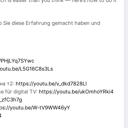
h is easier than you think — here’s how to do it
b Sie diese Erfahrung gemacht haben und
e/PHjLYq7SYwc
/youtu.be/L5G16C8s3Ls
нна т2:
https://youtu.be/v_dkd7828LI
 für digital TV:
https://youtu.be/ukOmhoYRki4
e_zfC3h7g
tps://youtu.be/W-tV9WW46yY
4