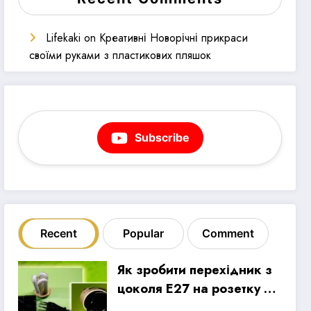
Lifekaki
on
Креативні Новорічні прикраси
своїми руками з пластикових пляшок
Subscribe
Recent
Popular
Comment
Як зробити перехідник з
цоколя E27 на розетку зі
старої КЛЛ лампи