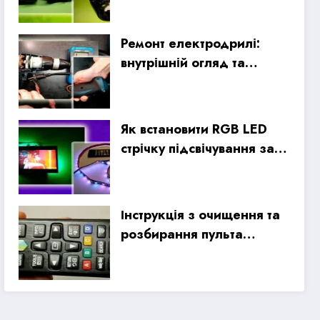
Ремонт електродрилі:
внутрішній огляд та
ремонт проводки
Як встановити RGB LED
стрічку підсвічування за
телевізором
Інструкція з очищення та
розбирання пульта
дистанційного керування
Samsung Smart TV