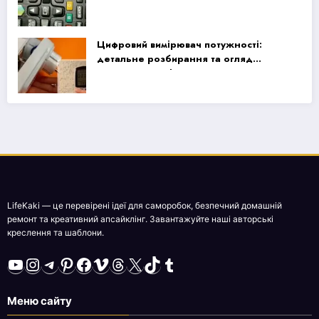
Samsung Smart TV
Цифровий вимірювач потужності:
детальне розбирання та огляд
продуктивності
LifeKaki — це перевірені ідеї для саморобок, безпечний домашній
ремонт та креативний апсайклінг. Завантажуйте наші авторські
креслення та шаблони.
YouTube
Instagram
Telegram
Pinterest
Facebook
Vimeo
Threads
X
TikTok
Tumblr
Меню сайту