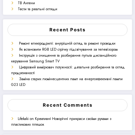
ТВ Антени
Тести та реальні огляди
Recent Posts
Ремонт електродрилі: внутрішній огляд та ремонт проводки
Як встановити RGB LED стрічку підсвічування за телевізором
Інструкція з очищення та розбирання пульта дистанційного
керування Samsung Smart TV
Цифровий вимірювач потужності: детальне розбирання та огляд
продуктивності
Заміна старих люмінесцентних ламп на енергоефективні лампи
G23 LED
Recent Comments
Lifekaki
on
Креативні Новорічні прикраси своїми руками з
пластикових пляшок