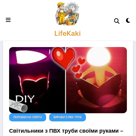
Skip
to
content
LifeKaki
ПОРОБКИ НА СВЯТА
ВИРОБИ З ПВХ ТРУБ
Світильники з ПВХ труби своїми руками –