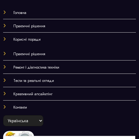
Головна
Практичні рішення
Корисні поради
Практичні рішення
Ремонт і діагностика техніки
Тести та реальні огляди
Креативний апсайклінг
Контакти
Choose
a
language