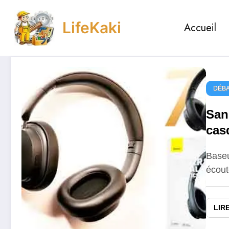
Aller
au
LifeKaki
Accueil
contenu
DÉBA
San
cas
jus
Baseu
écout
LIR