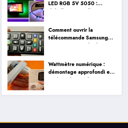
LED RGB 5V 5050 :
déballage, installation et
tests réels
Comment ouvrir la
télécommande Samsung
Smart TV ? Guide de
nettoyage et de
démontage
Wattmètre numérique :
démontage approfondi et
analyse des performances