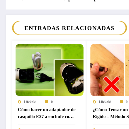
ENTRADAS RELACIONADAS
Lifekaki
0
Lifekaki
0
Cómo hacer un adaptador de
¿Cómo Tensar un 
casquillo E27 a enchufe con
Rígido – Método 
una bombilla de bajo