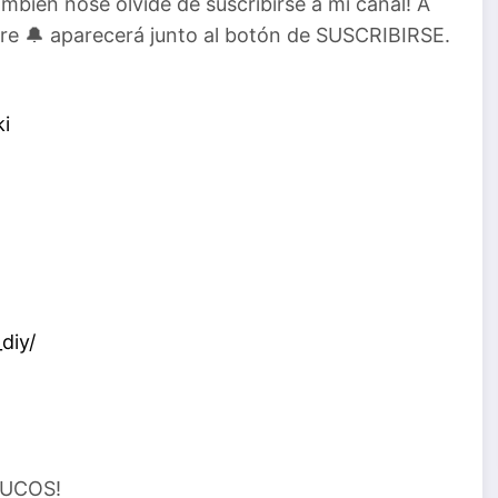
ambién nose olvide de suscribirse a mi canal! A
mbre 🔔 aparecerá junto al botón de SUSCRIBIRSE.
ki
diy/
RUCOS!