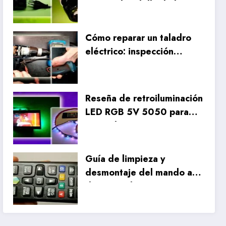
con una bombilla de bajo
consumo vieja
Cómo reparar un taladro
eléctrico: inspección
interna sistemática y
reparación del cableado
Reseña de retroiluminación
LED RGB 5V 5050 para
TV: Unboxing,
configuración y pruebas
reales
Guía de limpieza y
desmontaje del mando a
distancia de Samsung
Smart TV