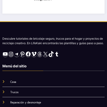
Descubre tutoriales de bricolaje seguro, trucos para el hogar y proyectos de
reciclaje creativo. En LifeKaki encontrarás las plantillas y guías paso a paso.
YouTube
Instagram
Telegram
Pinterest
Facebook
Vimeo
Threads
X
TikTok
Tumblr
Menú del sitio
Casa
Trucos
Reparación y desmontaje