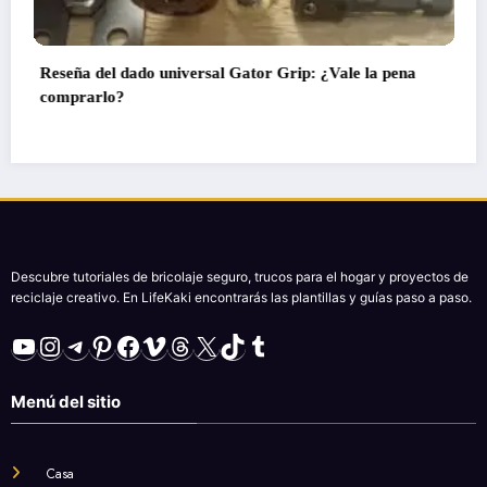
Luz Nocturna de Navidad con Botella de Plástico – Una
Idea DIY Original y Ecológica
Descubre tutoriales de bricolaje seguro, trucos para el hogar y proyectos de
reciclaje creativo. En LifeKaki encontrarás las plantillas y guías paso a paso.
YouTube
Instagram
Telegram
Pinterest
Facebook
Vimeo
Threads
X
TikTok
Tumblr
Menú del sitio
Casa