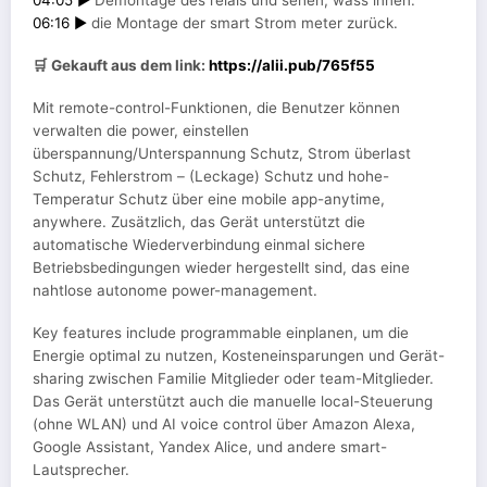
04:05 ►
Demontage des relais und sehen, wass innen.
06:16 ►
die Montage der smart Strom meter zurück.
🛒 Gekauft aus dem link:
https://alii.pub/765f55
Mit remote-control-Funktionen, die Benutzer können
verwalten die power, einstellen
überspannung/Unterspannung Schutz, Strom überlast
Schutz, Fehlerstrom – (Leckage) Schutz und hohe-
Temperatur Schutz über eine mobile app-anytime,
anywhere. Zusätzlich, das Gerät unterstützt die
automatische Wiederverbindung einmal sichere
Betriebsbedingungen wieder hergestellt sind, das eine
nahtlose autonome power-management.
Key features include programmable einplanen, um die
Energie optimal zu nutzen, Kosteneinsparungen und Gerät-
sharing zwischen Familie Mitglieder oder team-Mitglieder.
Das Gerät unterstützt auch die manuelle local-Steuerung
(ohne WLAN) und AI voice control über Amazon Alexa,
Google Assistant, Yandex Alice, und andere smart-
Lautsprecher.