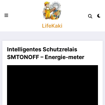
Zum
Inhalt
springen
LifeKaki
Intelligentes Schutzrelais
SMTONOFF – Energie-meter