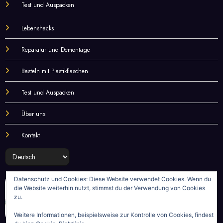
Test und Auspacken
Lebenshacks
Reparatur und Demontage
Basteln mit Plastikflaschen
Test und Auspacken
Über uns
Kontakt
Sprache
auswählen
Datenschutz und Cookies: Diese Website verwendet Cookies. Wenn du
die Website weiterhin nutzt, stimmst du der Verwendung von Cookies
zu.
Weitere Informationen, beispielsweise zur Kontrolle von Cookies, findest