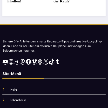
der Kauf?
Sichere DIY-Anleitungen, smarte Reparatur-Tipps und kreative Upcycling-
Ideen. Lade dir bei LifeKaki exklusive Baupläne und Vorlagen zum
Selbermachen herunter.
YouTube
Instagram
Telegram
Pinterest
Facebook
Vimeo
Threads
X
TikTok
Tumblr
Site-Menü
Heim
Lebenshacks