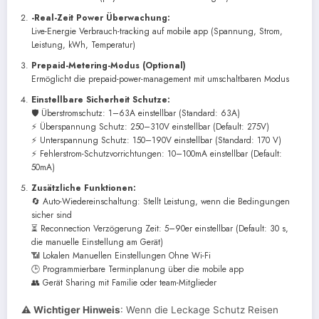
-Real-Zeit Power Überwachung:
Live-Energie Verbrauch-tracking auf mobile app (Spannung, Strom,
Leistung, kWh, Temperatur)
Prepaid-Metering-Modus (Optional)
Ermöglicht die prepaid-power-management mit umschaltbaren Modus
Einstellbare Sicherheit Schutze:
🛡 Überstromschutz: 1–63A einstellbar (Standard: 63A)
⚡ Überspannung Schutz: 250–310V einstellbar (Default: 275V)
⚡ Unterspannung Schutz: 150–190V einstellbar (Standard: 170 V)
⚡ Fehlerstrom-Schutzvorrichtungen: 10–100mA einstellbar (Default:
50mA)
Zusätzliche Funktionen:
🔄 Auto-Wiedereinschaltung: Stellt Leistung, wenn die Bedingungen
sicher sind
⏳ Reconnection Verzögerung Zeit: 5–90er einstellbar (Default: 30 s,
die manuelle Einstellung am Gerät)
📶 Lokalen Manuellen Einstellungen Ohne Wi-Fi
🕒 Programmierbare Terminplanung über die mobile app
👥 Gerät Sharing mit Familie oder team-Mitglieder
⚠ Wichtiger Hinweis
: Wenn die Leckage Schutz Reisen