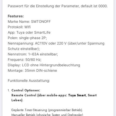
Passwort für die Einstellung der Parameter, default ist 0000.
Features:
Marke Name: SMTONOFF
Protokoll: Wifi
App: Tuya oder SmartLife
Polen: single-phase 2P;
Nennspannung: AC110V oder 220 V (über/unter Spannung
Schutz einstellbar);
Nennstrom: 1~63A einstellbar;
Frequenz: 50/60 Hz;
Display: LCD ohne Hintergrundbeleuchtung
Montage: 35mm DIN-schiene
Funktionelle Ausstattung:
Control Optionen:
Remote Control (über mobile-apps:
Tuya Smart
, Smart
Leben)
.
Geplante Timer-Steuerung (programmierbar Betrieb).
Manueller Betrieb (physische Tasten und Drehregler)