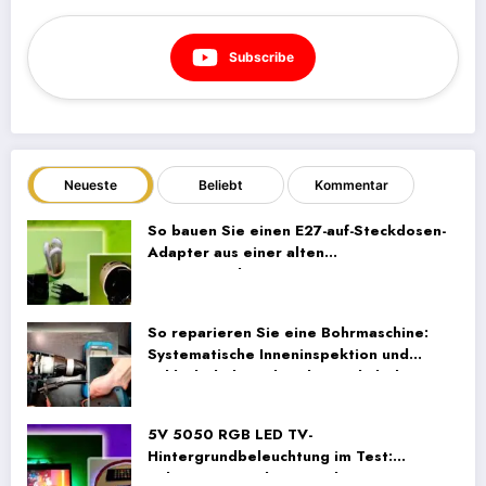
Subscribe
Neueste
Beliebt
Kommentar
So bauen Sie einen E27-auf-Steckdosen-
Adapter aus einer alten
Energiesparlampe
So reparieren Sie eine Bohrmaschine:
Systematische Inneninspektion und
Fehlerbehebung bei der Verkabelung
5V 5050 RGB LED TV-
Hintergrundbeleuchtung im Test:
Unboxing, Einrichtung und Praxistests