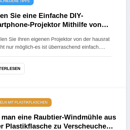
CHIEDENE TIPPS
en Sie eine Einfache DIY-
rtphone-Projektor Mithilfe von
em Schuhkarton und Objektiv
llen Sie Ihren eigenen Projektor von der hausrat
icht nur möglich-es ist überraschend einfach.…
TERLESEN
ELN MIT PLASTIKFLASCHEN
 man eine Raubtier-Windmühle aus
er Plastikflasche zu Verscheuchen