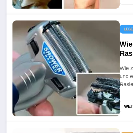
LEB
Wie
Ras
Zah
Wie z
und e
Rasi
WEI