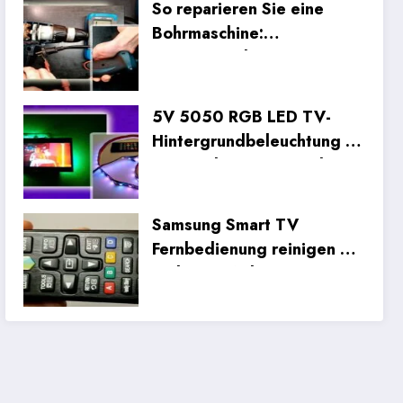
So reparieren Sie eine
Bohrmaschine:
Systematische
Inneninspektion und
Fehlerbehebung bei der
5V 5050 RGB LED TV-
Verkabelung
Hintergrundbeleuchtung im
Test: Unboxing, Einrichtung
und Praxistests
Samsung Smart TV
Fernbedienung reinigen &
zerlegen: Anleitung