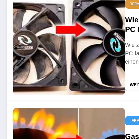
REP
Wie
PC 
die
Wie z
PC-fa
eine
WEI
LEB
Gas