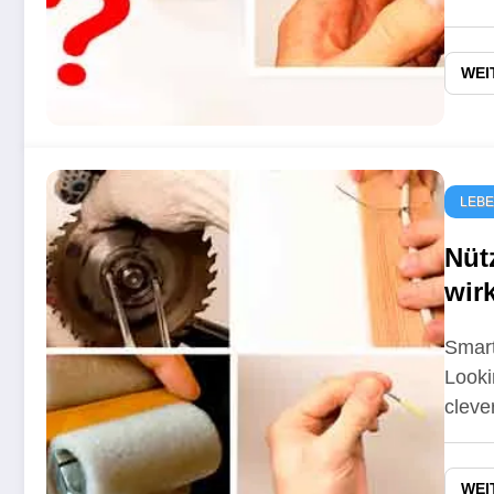
WEI
LEB
Nüt
wirk
Smart
Looki
clev
WEI