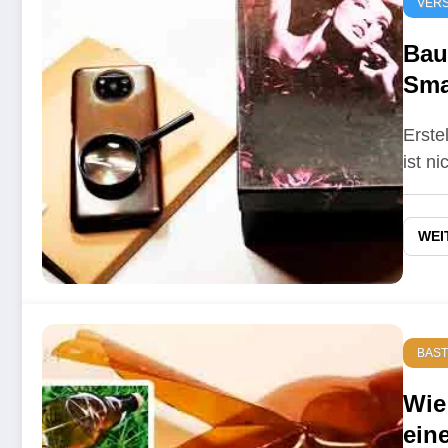
VERS
Bau
Sma
ein
Erste
ist n
WEI
BAST
Wie
ein