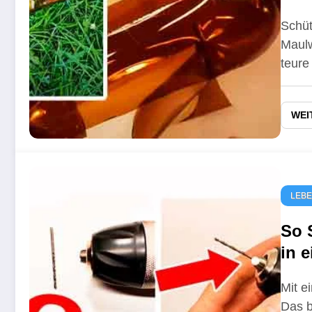
Vög
Schüt
Maulw
teure
WEI
LEB
So 
in 
Jed
Mit e
Das b