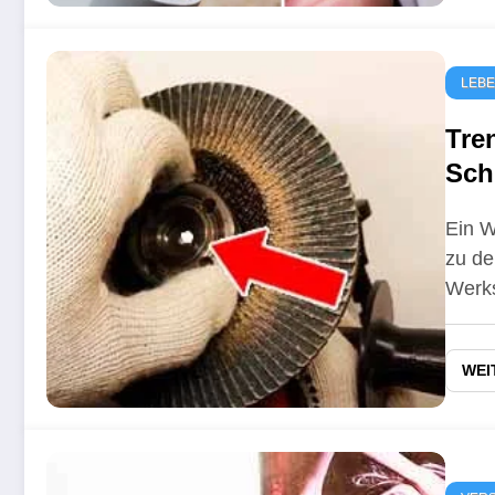
LEB
Tre
Sch
ein
Ein W
zu de
Werk
WEI