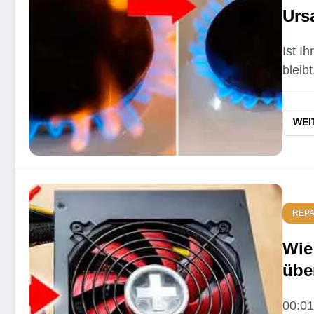
Urs
Rep
Ist I
bleib
WEI
REP
Wie
übe
rein
00:01