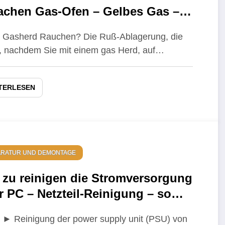
achen Gas-Ofen – Gelbes Gas –
aratur
hr Gasherd Rauchen? Die Ruß-Ablagerung, die
t, nachdem Sie mit einem gas Herd, auf…
TERLESEN
ARATUR UND DEMONTAGE
 zu reinigen die Stromversorgung
r PC – Netzteil-Reinigung – so
igen Sie das Netzteil vor Staub
 ► Reinigung der power supply unit (PSU) von