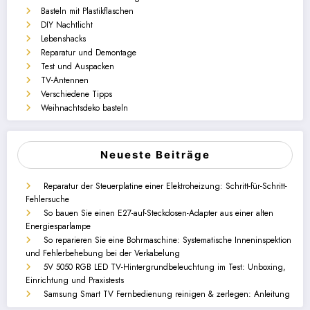
Basteln mit Plastikflaschen
DIY Nachtlicht
Lebenshacks
Reparatur und Demontage
Test und Auspacken
TV-Antennen
Verschiedene Tipps
Weihnachtsdeko basteln
Neueste Beiträge
Reparatur der Steuerplatine einer Elektroheizung: Schritt-für-Schritt-
Fehlersuche
So bauen Sie einen E27-auf-Steckdosen-Adapter aus einer alten
Energiesparlampe
So reparieren Sie eine Bohrmaschine: Systematische Inneninspektion
und Fehlerbehebung bei der Verkabelung
5V 5050 RGB LED TV-Hintergrundbeleuchtung im Test: Unboxing,
Einrichtung und Praxistests
Samsung Smart TV Fernbedienung reinigen & zerlegen: Anleitung