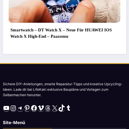
 Für HUAWEI IOS
Life hacks die wirklich funktionieren!
Hause – Tricks der Meister
Sichere DIY-Anleitungen, smarte Reparatur-Tipps und kreative Upcycling-
Ideen. Lade dir bei LifeKaki exklusive Baupläne und Vorlagen zum
Selbermachen herunter.
YouTube
Instagram
Telegram
Pinterest
Facebook
Vimeo
Threads
X
TikTok
Tumblr
Site-Menü