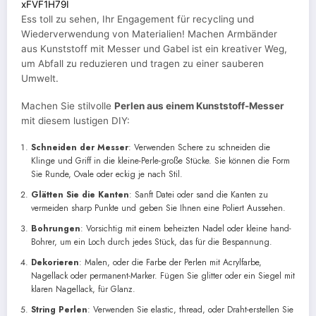
xFVF1H79I
Ess toll zu sehen, Ihr Engagement für recycling und
Wiederverwendung von Materialien! Machen Armbänder
aus Kunststoff mit Messer und Gabel ist ein kreativer Weg,
um Abfall zu reduzieren und tragen zu einer sauberen
Umwelt.
Machen Sie stilvolle
Perlen aus einem Kunststoff-Messer
mit diesem lustigen DIY:
Schneiden der Messer
: Verwenden Schere zu schneiden die
Klinge und Griff in die kleine-Perle-große Stücke. Sie können die Form
Sie Runde, Ovale oder eckig je nach Stil.
Glätten Sie die Kanten
: Sanft Datei oder sand die Kanten zu
vermeiden sharp Punkte und geben Sie Ihnen eine Poliert Aussehen.
Bohrungen
: Vorsichtig mit einem beheizten Nadel oder kleine hand-
Bohrer, um ein Loch durch jedes Stück, das für die Bespannung.
Dekorieren
: Malen, oder die Farbe der Perlen mit Acrylfarbe,
Nagellack oder permanent-Marker. Fügen Sie glitter oder ein Siegel mit
klaren Nagellack, für Glanz.
String Perlen
: Verwenden Sie elastic, thread, oder Draht-erstellen Sie