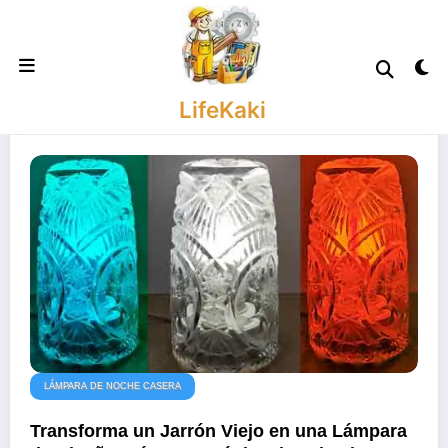
Saltar
al
contenido
LifeKaki
LÁMPARA DE NOCHE CASERA
Transforma un Jarrón Viejo en una Lámpara