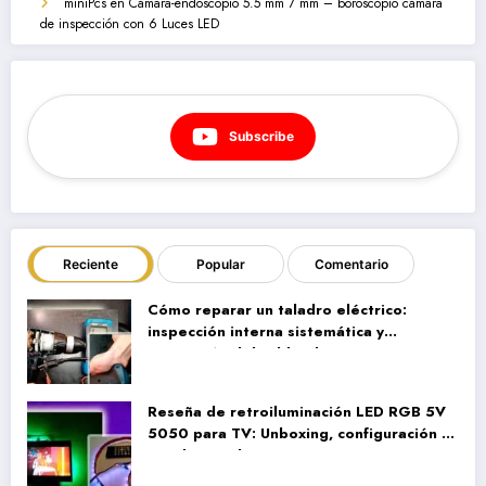
miniPcs
en
Cámara-endoscopio 5.5 mm 7 mm – boroscopio cámara
de inspección con 6 Luces LED
Subscribe
Reciente
Popular
Comentario
Cómo reparar un taladro eléctrico:
inspección interna sistemática y
reparación del cableado
Reseña de retroiluminación LED RGB 5V
5050 para TV: Unboxing, configuración y
pruebas reales