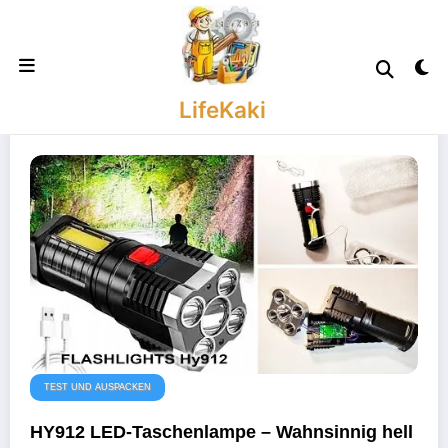
Zum
Inhalt
springen
LifeKaki
TEST UND AUSPACKEN
HY912 LED-Taschenlampe – Wahnsinnig hell