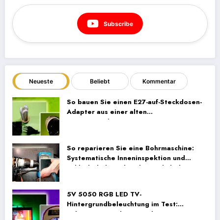
Subscribe
Neueste
Beliebt
Kommentar
So bauen Sie einen E27-auf-Steckdosen-
Adapter aus einer alten
Energiesparlampe
So reparieren Sie eine Bohrmaschine:
Systematische Inneninspektion und
Fehlerbehebung bei der Verkabelung
5V 5050 RGB LED TV-
Hintergrundbeleuchtung im Test:
Unboxing, Einrichtung und Praxistests